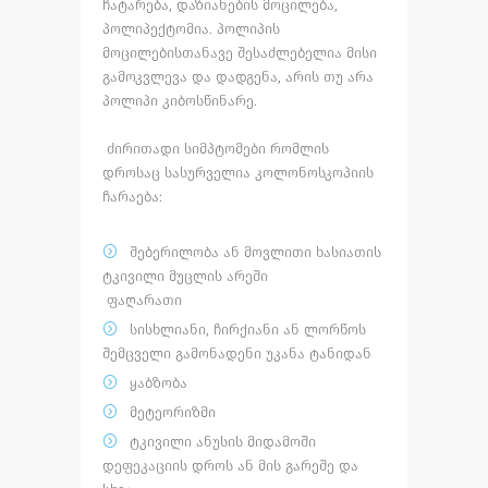
ჩატარება
,
დაზიანების
მოცილება
,
პოლიპექტომია
.
პოლიპის
მოცილებისთანავე
შესაძლებელია
მისი
გამოკვლევა
და
დადგენა
,
არის
თუ
არა
პოლიპი
კიბოსწინარე
.
ძირითადი
სიმპტომები
რომლის
დროსაც
სასურველია
კოლონოსკოპიის
ჩარაება
:
შებერილობა
ან
მოვლითი
ხასიათის
ტკივილი
მუცლის
არეში
ფაღარათი
სისხლიანი
,
ჩირქიანი
ან
ლორწოს
შემცველი
გამონადენი
უკანა
ტანიდან
ყაბზობა
მეტეორიზმი
ტკივილი
ანუსის
მიდამოში
დეფეკაციის
დროს
ან
მის
გარეშე
და