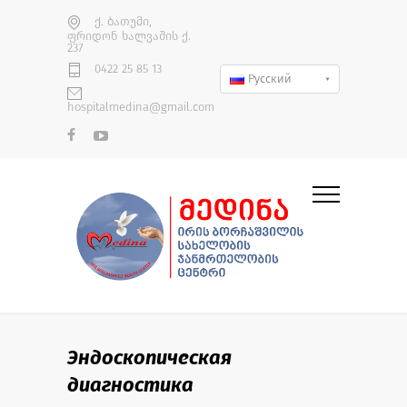
ქ. ბათუმი,
ფრიდონ ხალვაშის ქ.
237
0422 25 85 13
Русский
hospitalmedina@gmail.com
Эндоскопическая
диагностика