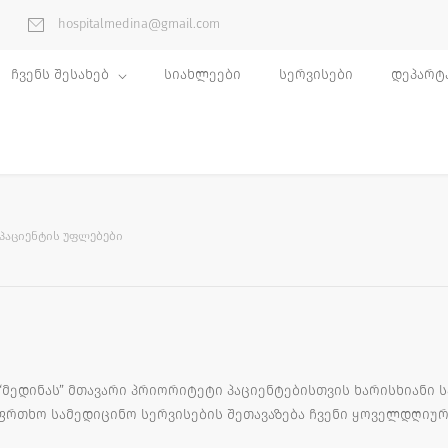
hospitalmedina@gmail.com
ჩვენს შესახებ
სიახლეები
სერვისები
დეპარტ
ᲞᲐᲪᲘᲔᲜᲢᲘᲡ ᲣᲤᲚᲔᲑᲔᲑᲘ
მედინას” მთავარი პრიორიტეტი პაციენტებისთვის ხარისხიანი 
რთხო სამედიცინო სერვისების შეთავაზება ჩვენი ყოველდღიური