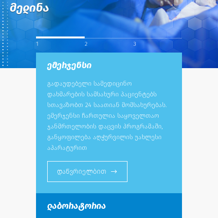
მედინა
1
2
3
ემერჯენსი
გადაუდებელი სამედიცინო
დახმარების სამსახური პაციენტებს
სთავაზობთ 24 საათიან მომსახურებას.
ემერჯენსი ჩართულია საყოველთაო
ჯანმრთელობის დაცვის პროგრამაში,
განყოფილება აღჭურვილის უახლესი
აპარატურით
დაწვრიელბით
ლაბორატორია