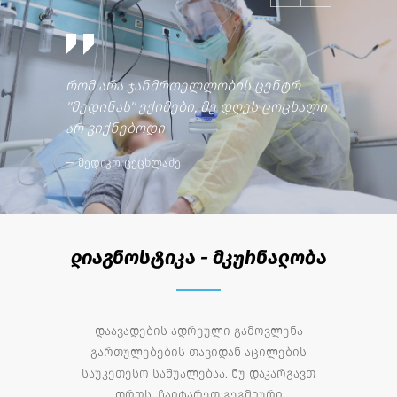
რომ არა ჯანმრთელლობის ცენტრ
ჯანმრთ
''მედინას'' ექიმები, მე დღეს ცოცხალი
საუკეთ
არ ვიქნებოდი
არჩევა
— მედიკო ცეცხლაძე
— მაია 
დიაგნოსტიკა - მკურნალობა
დაავადების ადრეული გამოვლენა
გართულებების თავიდან აცილების
საუკეთესო საშუალებაა. ნუ დაკარგავთ