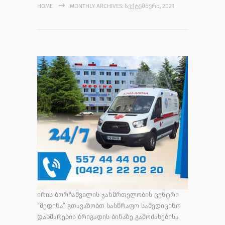
HOME
MONTHLY ARCHIVES: ᲡᲔᲥᲢᲔᲛᲑᲔᲠᲘ, 2021
ირის ბორჩაშვილის ჯანმრთელობის ცენტრი
“მედინა” გთავაზობთ სასწრაფო სამედიცინო
დახმარების ბრიგადის ბინაზე გამოძახებისა