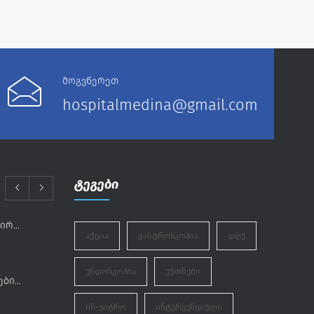
მოგვწერეთ
hospitalmedina@gmail.com
ტეგები
12 ივნისი – მოწვეული ნეიროქირურგები „მედინაში“
ᲐᲥᲪᲘᲐ
ᲒᲐᲡᲢᲠᲝᲡᲙᲝᲞᲘᲐ
ᲓᲦᲔ
ᲔᲜᲓᲝᲡᲙᲝᲞᲘᲐ
ᲔᲥᲗᲜᲔᲑᲘ
ღრმა მწუხარებით ვემშვიდობებით სრულიად საქართველოს კათოლიკოს-პატრიარქს, ილია II-ს
ᲘᲜ-ᲕᲘᲢᲠᲝ
ᲘᲜᲢᲔᲠᲕᲔᲜᲪᲘᲣᲚᲘ