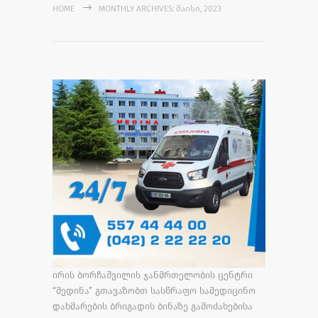
HOME
MONTHLY ARCHIVES: ᲛᲐᲘᲡᲘ, 2023
ირის ბორჩაშვილის ჯანმრთელობის ცენტრი
“მედინა” გთავაზობთ სასწრაფო სამედიცინო
დახმარების ბრიგადის ბინაზე გამოძახებისა