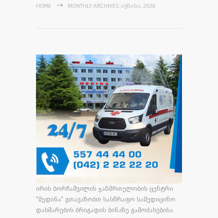
HOME
MONTHLY ARCHIVES: ᲘᲕᲜᲘᲡᲘ, 2026
ირის ბორჩაშვილის ჯანმრთელობის ცენტრი
“მედინა” გთავაზობთ სასწრაფო სამედიცინო
დახმარების ბრიგადის ბინაზე გამოძახებისა