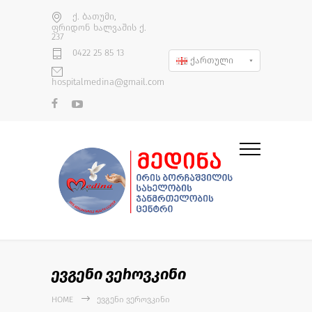
ქ. ბათუმი,
ფრიდონ ხალვაშის ქ.
237
0422 25 85 13
ქართული
hospitalmedina@gmail.com
ევგენი ვეროვკინი
HOME
ᲔᲕᲒᲔᲜᲘ ᲕᲔᲠᲝᲕᲙᲘᲜᲘ