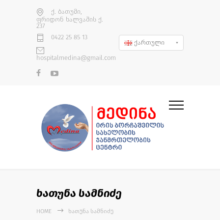
ქ. ბათუმი,
ფრიდონ ხალვაშის ქ.
237
0422 25 85 13
ქართული
hospitalmedina@gmail.com
ხათუნა სამნიძე
HOME
ᲮᲐᲗᲣᲜᲐ ᲡᲐᲛᲜᲘᲫᲔ