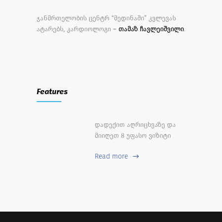
ჯანმრთელობის ცენტრ “მედინაში” კვლევას
ატარებს, კარდიოლოგი –
თამაზ ჩავლეიშვილი
.
Features
დადექით აღრიცხვაზე და
მიიღეთ 8 უფასო ვიზიტი
Read more