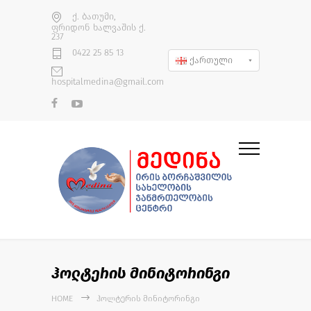
ქ. ბათუმი,
ფრიდონ ხალვაშის ქ.
237
0422 25 85 13
ქართული
hospitalmedina@gmail.com
ჰოლტერის მინიტორინგი
HOME
ᲰᲝᲚᲢᲔᲠᲘᲡ ᲛᲘᲜᲘᲢᲝᲠᲘᲜᲒᲘ