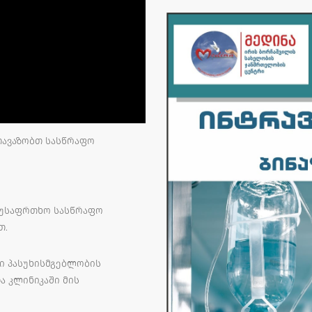
თავაზობთ სასწრაფო
 უსაფრთხო სასწრაფო
თ.
ი პასუხისმგებლობის
 კლინიკაში მის