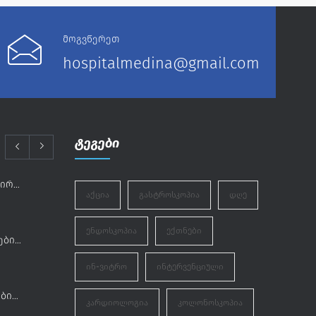
მოგვწერეთ
hospitalmedina@gmail.com
ტეგები
12 ივნისი – მოწვეული ნეიროქირურგები „მედინაში“
ᲐᲥᲪᲘᲐ
ᲒᲐᲡᲢᲠᲝᲡᲙᲝᲞᲘᲐ
ᲓᲦᲔ
ᲔᲜᲓᲝᲡᲙᲝᲞᲘᲐ
ᲔᲥᲗᲜᲔᲑᲘ
ღრმა მწუხარებით ვემშვიდობებით სრულიად საქართველოს კათოლიკოს-პატრიარქს, ილია II-ს
ᲘᲜ-ᲕᲘᲢᲠᲝ
ᲘᲜᲢᲔᲠᲕᲔᲜᲪᲘᲣᲚᲘ
მრავალჯერადი გულის გაჩერების შემდეგ მელოგინე პაციენტის წარმატებული მართვის შემთხვევა
ᲙᲐᲠᲓᲘᲝᲚᲝᲒᲘᲐ
ᲙᲝᲚᲝᲜᲝᲡᲙᲝᲞᲘᲐ