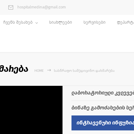
hospitalmedina@gmail.com
ჩვენს შესახებ
სიახლეები
სერვისები
დეპარტ
მარება
HOME
ᲡᲐᲡᲬᲠᲐᲤᲝ ᲡᲐᲛᲔᲓᲘᲪᲘᲜᲝ ᲓᲐᲮᲛᲐᲠᲔᲑᲐ
ლაბორატორიული კვლევე
ბინაზე გამოძახების სე
ინტრავენური ინფუზია 