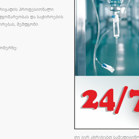
 ბრიგადის პროფესიონალი
მდგომარეობას და საჭიროების
ირებას, შემდგომი
ომერზე:
თუ ვერ ახრეხებთ სამედიცინ