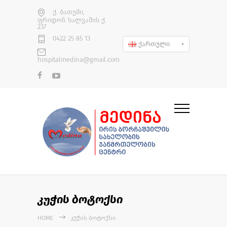
ქ. ბათუმი,
ფრიდონ ხალვაშის ქ.
237
0422 25 85 13
ქართული
hospitalmedina@gmail.com
კუჭის ბოტოქსი
HOME
ᲙᲣᲭᲘᲡ ᲑᲝᲢᲝᲥᲡᲘ