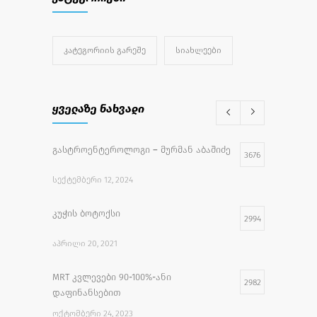
ᲙᲐᲢᲔᲒᲝᲠᲘᲘᲡ ᲒᲐᲠᲔᲨᲔ
ᲡᲘᲐᲮᲚᲔᲔᲑᲘ
ყველაზე ნახვადი
გასტროენტეროლოგი – მურმან აბაშიძე
3676
ᲡᲔᲥᲢᲔᲛᲑᲔᲠᲘ 12, 2024
კუჭის ბოტოქსი
2994
ᲐᲞᲠᲘᲚᲘ 20, 2021
MRT კვლევები 90-100%-ანი
2982
დაფინანსებით
ᲝᲥᲢᲝᲛᲑᲔᲠᲘ 24, 2023