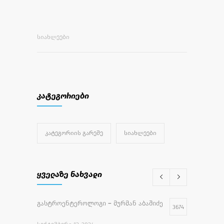
ᲡᲘᲐᲮᲚᲔᲔᲑᲘ
კატეგორიები
ᲙᲐᲢᲔᲒᲝᲠᲘᲘᲡ ᲒᲐᲠᲔᲨᲔ
ᲡᲘᲐᲮᲚᲔᲔᲑᲘ
ყველაზე ნახვადი
გასტროენტეროლოგი – მურმან აბაშიძე
3674