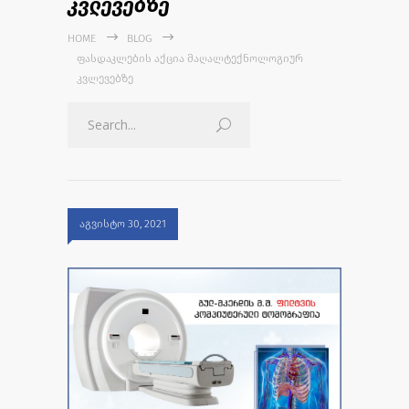
კვლევებზე
HOME
BLOG
ᲤᲐᲡᲓᲐᲙᲚᲔᲑᲘᲡ ᲐᲥᲪᲘᲐ ᲛᲐᲦᲐᲚᲢᲔᲥᲜᲝᲚᲝᲒᲘᲣᲠ
ᲙᲕᲚᲔᲕᲔᲑᲖᲔ
აგვისტო 30, 2021