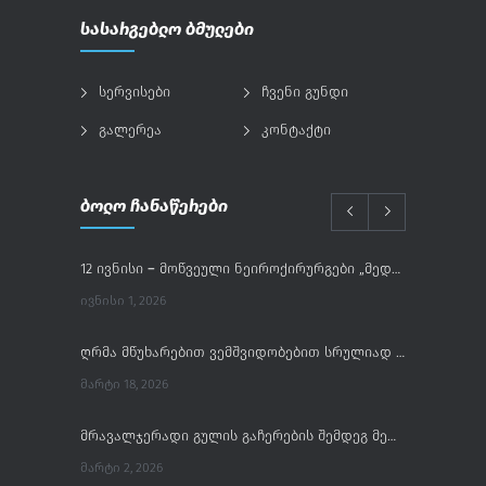
სასარგებლო ბმულები
სერვისები
ჩვენი გუნდი
გალერეა
კონტაქტი
ბოლო ჩანაწერები
12 ივნისი – მოწვეული ნეიროქირურგები „მედინაში“
ᲘᲕᲜᲘᲡᲘ 1, 2026
ღრმა მწუხარებით ვემშვიდობებით სრულიად საქართველოს კათოლიკოს-პატრიარქს, ილია II-ს
ᲛᲐᲠᲢᲘ 18, 2026
მრავალჯერადი გულის გაჩერების შემდეგ მელოგინე პაციენტის წარმატებული მართვის შემთხვევა
ᲛᲐᲠᲢᲘ 2, 2026