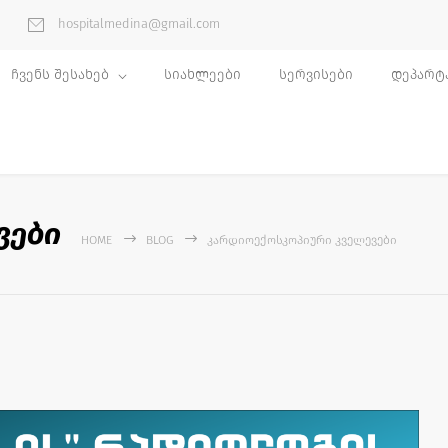
hospitalmedina@gmail.com
ჩვენს შესახებ
სიახლეები
სერვისები
დეპარტ
ვები
HOME
BLOG
ᲙᲐᲠᲓᲘᲝᲔᲥᲝᲡᲙᲝᲞᲘᲣᲠᲘ ᲙᲕᲔᲚᲔᲕᲔᲑᲘ