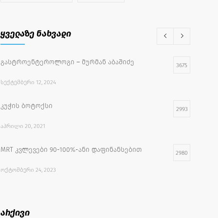
ყველაზე ნახვადი
გასტროენტეროლოგი – მურმან აბაშიძე
3675
ᲡᲔᲥᲢᲔᲛᲑᲔᲠᲘ 12, 2024
კუჭის ბოტოქსი
2993
ᲐᲞᲠᲘᲚᲘ 20, 2021
MRT კვლევები 90-100%-ანი დაფინანსებით
2980
ᲝᲥᲢᲝᲛᲑᲔᲠᲘ 24, 2023
უფასო სამედიცინო აქცია
2733
არქივი
ᲘᲕᲚᲘᲡᲘ 27, 2022