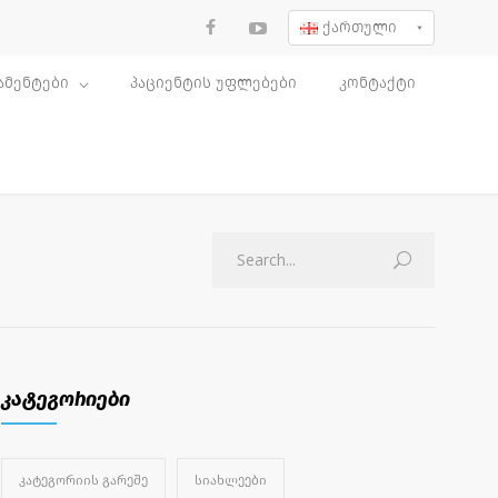
ქართული
ამენტები
პაციენტის უფლებები
კონტაქტი
კატეგორიები
ᲙᲐᲢᲔᲒᲝᲠᲘᲘᲡ ᲒᲐᲠᲔᲨᲔ
ᲡᲘᲐᲮᲚᲔᲔᲑᲘ