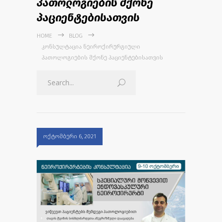
პათოლოგიების მქონე
პაციენტებისათვის
HOME
BLOG
ᲙᲝᲜᲡᲣᲚᲢᲐᲪᲘᲐ ᲜᲔᲘᲠᲝᲥᲘᲠᲣᲠᲒᲘᲣᲚᲘ
ᲞᲐᲗᲝᲚᲝᲒᲘᲔᲑᲘᲡ ᲛᲥᲝᲜᲔ ᲞᲐᲪᲘᲔᲜᲢᲔᲑᲘᲡᲐᲗᲕᲘᲡ
ოქტომბერი 6, 2021