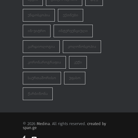
ᲝᲥᲢᲝᲛᲑᲔᲠᲘ 29, 2024
ᲔᲜᲓᲝᲡᲙᲝᲞᲘᲐ
ᲔᲥᲗᲜᲔᲑᲘ
ᲘᲜ-ᲕᲘᲢᲠᲝ
ᲘᲜᲢᲔᲠᲕᲔᲜᲪᲘᲣᲚᲘ
ᲙᲐᲠᲓᲘᲝᲚᲝᲒᲘᲐ
ᲙᲝᲚᲝᲜᲝᲡᲙᲝᲞᲘᲐ
ᲙᲝᲠᲝᲜᲐᲠᲝᲒᲠᲐᲤᲘᲐ
ᲙᲣᲭᲘ
ᲡᲐᲔᲠᲗᲐᲨᲝᲠᲘᲡᲝ
ᲣᲤᲐᲡᲝ
ᲭᲐᲠᲑᲘᲬᲝᲜᲐ
© 2026
Medina
. All rights reserved.
created by
span.ge