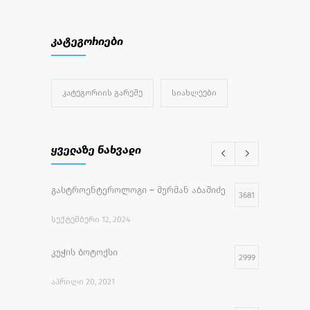
კატეგორიები
ᲙᲐᲢᲔᲒᲝᲠᲘᲘᲡ ᲒᲐᲠᲔᲨᲔ
ᲡᲘᲐᲮᲚᲔᲔᲑᲘ
ყველაზე ნახვადი
გასტროენტეროლოგი – მურმან აბაშიძე
3681
ᲡᲔᲥᲢᲔᲛᲑᲔᲠᲘ 12, 2024
კუჭის ბოტოქსი
2999
ᲐᲞᲠᲘᲚᲘ 20, 2021