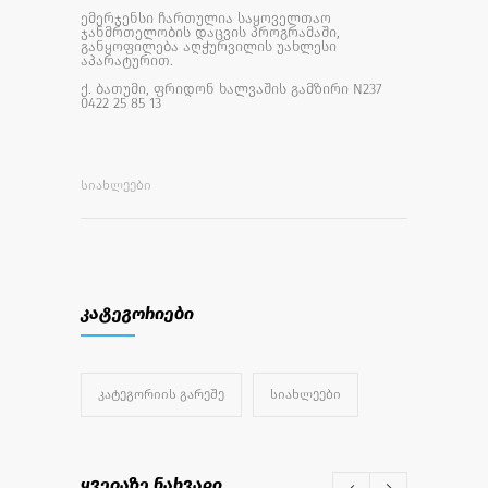
ემერჯენსი ჩართულია საყოველთაო
ჯანმრთელობის დაცვის პროგრამაში,
განყოფილება აღჭურვილის უახლესი
აპარატურით.
ქ. ბათუმი, ფრიდონ ხალვაშის გამზირი N237
0422 25 85 13
ᲡᲘᲐᲮᲚᲔᲔᲑᲘ
კატეგორიები
ᲙᲐᲢᲔᲒᲝᲠᲘᲘᲡ ᲒᲐᲠᲔᲨᲔ
ᲡᲘᲐᲮᲚᲔᲔᲑᲘ
ყველაზე ნახვადი