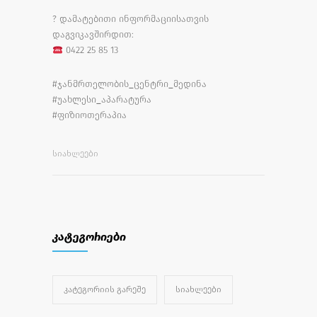
? დამატებითი ინფორმაციისათვის
დაგვიკავშირდით:
0422 25 85 13
#ჯანმრთელობის_ცენტრი_მედინა
#უახლესი_აპარატურა
#ფიზიოთერაპია
ᲡᲘᲐᲮᲚᲔᲔᲑᲘ
კატეგორიები
ᲙᲐᲢᲔᲒᲝᲠᲘᲘᲡ ᲒᲐᲠᲔᲨᲔ
ᲡᲘᲐᲮᲚᲔᲔᲑᲘ