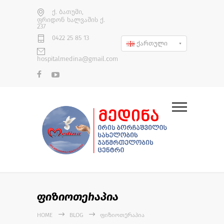
ქ. ბათუმი,
ფრიდონ ხალვაშის ქ.
237
0422 25 85 13
ქართული
hospitalmedina@gmail.com
ფიზიოთერაპია
HOME
BLOG
ᲤᲘᲖᲘᲝᲗᲔᲠᲐᲞᲘᲐ