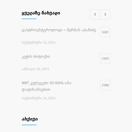
ყველაზე ნახვადი
გასტროენტეროლოგი – მურმან აბაშიძე
3681
ᲡᲔᲥᲢᲔᲛᲑᲔᲠᲘ 12, 2024
კუჭის ბოტოქსი
2999
ᲐᲞᲠᲘᲚᲘ 20, 2021
MRT კვლევები 90-100%-ანი
2988
დაფინანსებით
ᲝᲥᲢᲝᲛᲑᲔᲠᲘ 24, 2023
უფასო სამედიცინო აქცია
2734
არქივი
ᲘᲕᲚᲘᲡᲘ 27, 2022