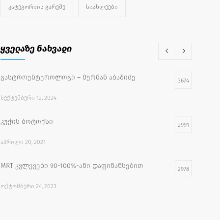
ᲙᲐᲢᲔᲒᲝᲠᲘᲘᲡ ᲒᲐᲠᲔᲨᲔ
ᲡᲘᲐᲮᲚᲔᲔᲑᲘ
ყველაზე ნახვადი
გასტროენტეროლოგი – მურმან აბაშიძე
3674
ᲡᲔᲥᲢᲔᲛᲑᲔᲠᲘ 12, 2024
კუჭის ბოტოქსი
2991
ᲐᲞᲠᲘᲚᲘ 20, 2021
MRT კვლევები 90-100%-ანი დაფინანსებით
2978
ᲝᲥᲢᲝᲛᲑᲔᲠᲘ 24, 2023
უფასო სამედიცინო აქცია
2733