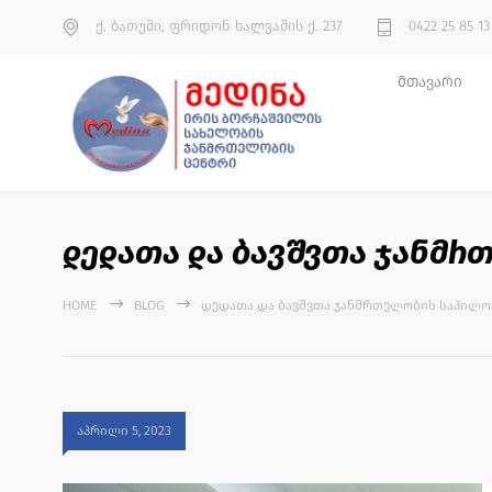
ქ. ბათუმი, ფრიდონ ხალვაშის ქ. 237
0422 25 85 13
მთავარი
დედათა და ბავშვთა ჯანმრ
HOME
BLOG
ᲓᲔᲓᲐᲗᲐ ᲓᲐ ᲑᲐᲕᲨᲕᲗᲐ ᲯᲐᲜᲛᲠᲗᲔᲚᲝᲑᲘᲡ ᲡᲐᲞᲘᲚᲝ
აპრილი 5, 2023