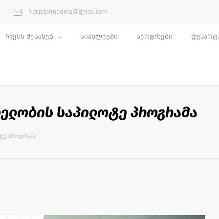
hospitalmedina@gmail.com
ჩვენს შესახებ
სიახლეები
სერვისები
დეპარტ
თელობის საპილოტე პროგრამა
ᲢᲔ ᲞᲠᲝᲒᲠᲐᲛᲐ