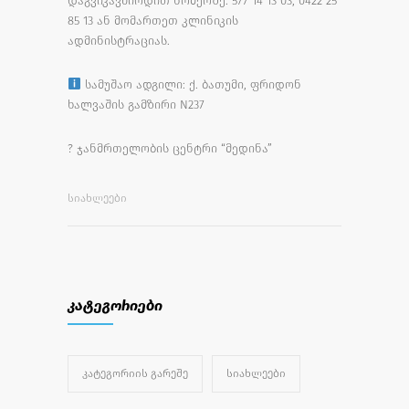
დაგვიკავშირდით ნომერზე: 577 14 13 03, 0422 25
85 13 ან მომართეთ კლინიკის
ადმინისტრაციას.
სამუშაო ადგილი: ქ. ბათუმი, ფრიდონ
ხალვაშის გამზირი N237
?
ჯანმრთელობის ცენტრი “მედინა”
ᲡᲘᲐᲮᲚᲔᲔᲑᲘ
კატეგორიები
ᲙᲐᲢᲔᲒᲝᲠᲘᲘᲡ ᲒᲐᲠᲔᲨᲔ
ᲡᲘᲐᲮᲚᲔᲔᲑᲘ