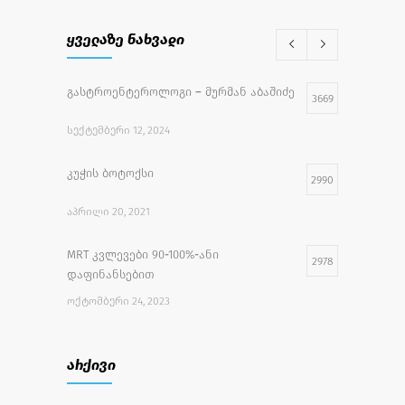
ყველაზე ნახვადი
გასტროენტეროლოგი – მურმან აბაშიძე
3669
ᲡᲔᲥᲢᲔᲛᲑᲔᲠᲘ 12, 2024
კუჭის ბოტოქსი
2990
ᲐᲞᲠᲘᲚᲘ 20, 2021
MRT კვლევები 90-100%-ანი
2978
დაფინანსებით
ᲝᲥᲢᲝᲛᲑᲔᲠᲘ 24, 2023
უფასო სამედიცინო აქცია
2732
არქივი
ᲘᲕᲚᲘᲡᲘ 27, 2022