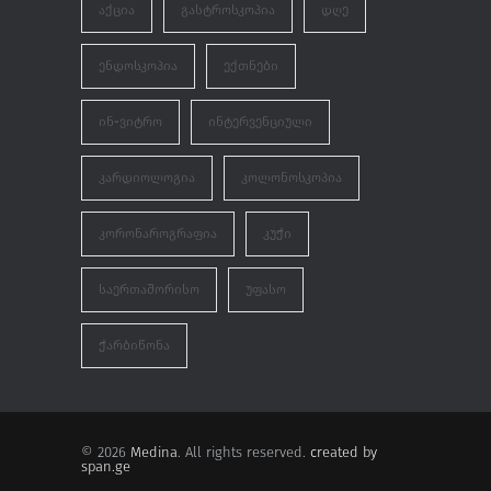
ᲐᲥᲪᲘᲐ
ᲒᲐᲡᲢᲠᲝᲡᲙᲝᲞᲘᲐ
ᲓᲦᲔ
ᲝᲥᲢᲝᲛᲑᲔᲠᲘ 29, 2024
ᲔᲜᲓᲝᲡᲙᲝᲞᲘᲐ
ᲔᲥᲗᲜᲔᲑᲘ
ᲘᲜ-ᲕᲘᲢᲠᲝ
ᲘᲜᲢᲔᲠᲕᲔᲜᲪᲘᲣᲚᲘ
ᲙᲐᲠᲓᲘᲝᲚᲝᲒᲘᲐ
ᲙᲝᲚᲝᲜᲝᲡᲙᲝᲞᲘᲐ
ᲙᲝᲠᲝᲜᲐᲠᲝᲒᲠᲐᲤᲘᲐ
ᲙᲣᲭᲘ
ᲡᲐᲔᲠᲗᲐᲨᲝᲠᲘᲡᲝ
ᲣᲤᲐᲡᲝ
ᲭᲐᲠᲑᲘᲬᲝᲜᲐ
© 2026
Medina
. All rights reserved.
created by
span.ge