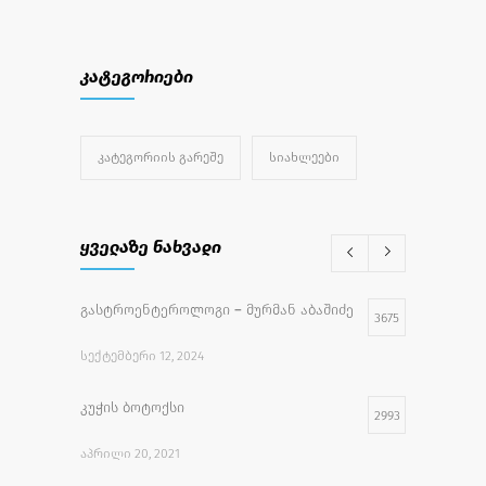
კატეგორიები
ᲙᲐᲢᲔᲒᲝᲠᲘᲘᲡ ᲒᲐᲠᲔᲨᲔ
ᲡᲘᲐᲮᲚᲔᲔᲑᲘ
ყველაზე ნახვადი
გასტროენტეროლოგი – მურმან აბაშიძე
3675
ᲡᲔᲥᲢᲔᲛᲑᲔᲠᲘ 12, 2024
კუჭის ბოტოქსი
2993
ᲐᲞᲠᲘᲚᲘ 20, 2021